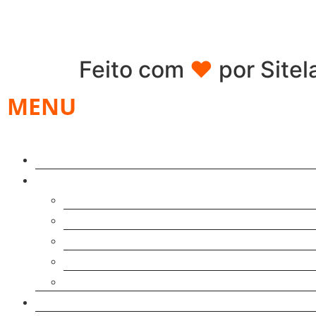
Feito com
♥
por
Sitel
MENU
Mais Lidos
Categorias
Precificação
Resultados
Plataformas
Anfitrião
Ferramentas
Sobre Mim